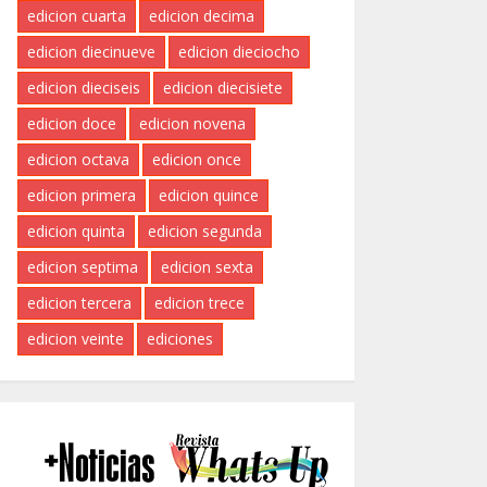
edicion cuarta
edicion decima
edicion diecinueve
edicion dieciocho
edicion dieciseis
edicion diecisiete
edicion doce
edicion novena
edicion octava
edicion once
edicion primera
edicion quince
edicion quinta
edicion segunda
edicion septima
edicion sexta
edicion tercera
edicion trece
edicion veinte
ediciones