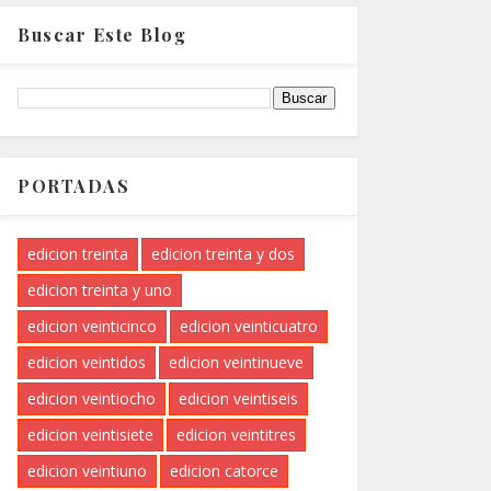
Buscar Este Blog
PORTADAS
edicion treinta
edicion treinta y dos
edicion treinta y uno
edicion veinticinco
edicion veinticuatro
edicion veintidos
edicion veintinueve
edicion veintiocho
edicion veintiseis
edicion veintisiete
edicion veintitres
edicion veintiuno
edicion catorce